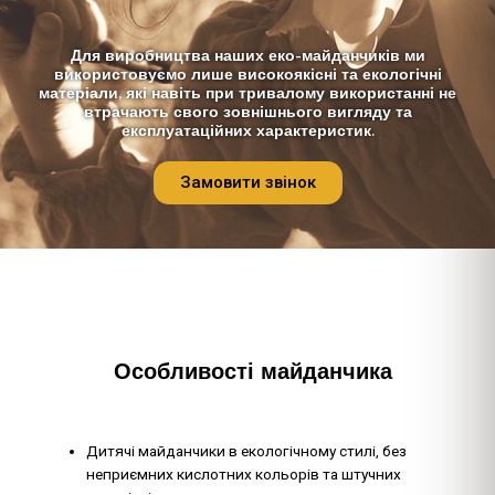
Для виробництва наших еко-майданчиків ми
використовуємо лише високоякісні та екологічні
матеріали, які навіть при тривалому використанні не
втрачають свого зовнішнього вигляду та
експлуатаційних характеристик.
Замовити звінок
Особливості майданчика
Дитячі майданчики в екологічному стилі, без
неприємних кислотних кольорів та штучних