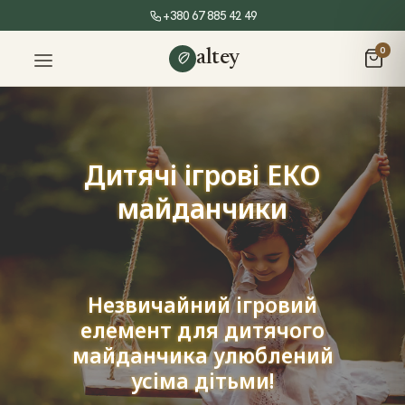
+380 67 885 42 49
0
altey
Дитячі ігрові ЕКО
майданчики
Незвичайний ігровий
елемент для дитячого
майданчика улюблений
усіма дітьми!